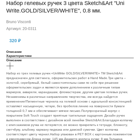
Набор гелевых ручек 3 цвета Sketch&Art "Uni
Write.GOLD/SILVER/WHITE", 0.8 мм.
Bruno Visconti
Артикул:
20-0311
320
₽
Описание
Характеристики
Описание
Набор из трех гелевых ручек «UniWrite GOLD/SILVER/WHITE» ТМ Sketch&Art
предназначен для скетчинга, оформительских работ в Hand Made.Три цвета –
золотой, серебряный, белый самостоятельны сами по себе при решении
оформительских задач и являются ярким дополнением к различным типам
маркеров, акварели, карандашам, фломастерам, другим цветам гелевых ручек.
Незаменимы в различных направлениях творчества, им всегда найдется
применение!Пигментные чернила на гелевой основе с идеальной консистенцией
оставляют насыщенную, четкую, без пробелов линию на поверхности бумаги
толщиной 0,7 мм и обеспечивают мягкое письмо.Полупрозрачный корпус с
покрытием Soft Touch создает приятные тактильные ощущения. Дизайн ручек
выполнен в соответствии с дизайном всей линейки Sketch&Art.Благодаря колпачку
с клип-зажимом ручка не потеряется, ее можно прикрепить к тетради, блокноту,
скетчбуку, альбому, карману пиджака или дамской сумочки. Цвет колпачка
соответствует цвету чернил.Набор упакован в PET BOX c картонным ложементом
и европодвесом.Длина ручки: 145 мм.Диаметр корпуса ручки: 8 мм.Толщина