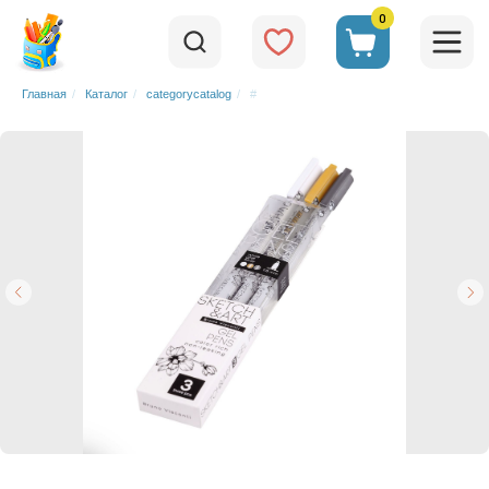
0
Главная
/
Каталог
/
categorycatalog
/
#