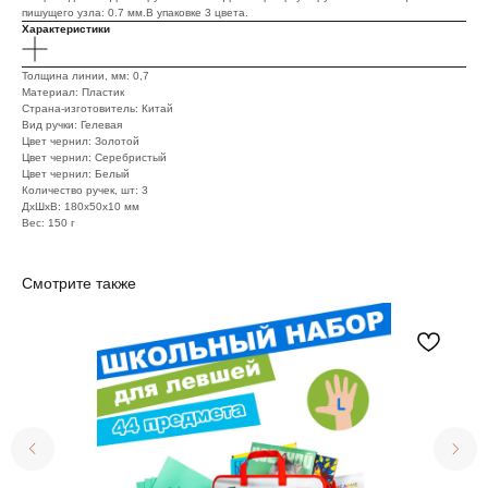
пишущего узла: 0.7 мм.В упаковке 3 цвета.
Характеристики
Толщина линии, мм: 0,7
Материал: Пластик
Страна-изготовитель: Китай
Вид ручки: Гелевая
Цвет чернил: Золотой
Цвет чернил: Серебристый
Цвет чернил: Белый
Количество ручек, шт: 3
ДxШxВ: 180x50x10 мм
Вес: 150 г
Смотрите также
телефон
e-mail
+7 (495) 221-65-62
info@school-price.ru