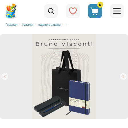
0
Главная
/
Каталог
/
categorycatalog
/
#