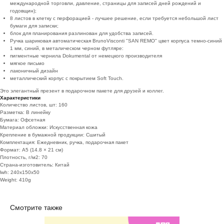
международной торговли, давление, страницы для записей дней рождений и
годовщин);
8 листов в клетку с перфорацией - лучшее решение, если требуется небольшой лист
бумаги для записки;
блок для планирования разлинован для удобства записей.
Ручка шариковая автоматическая BrunoVisconti "SAN REMO" цвет корпуса темно-синий
1 мм, синий, в металическом черном футляре:
пигментные чернила Dokumental от немецкого производителя
мягкое письмо
лаконичный дизайн
металлический корпус с покрытием Soft Touch.
Это элегантный презент в подарочном пакете для друзей и коллег.
Характеристики
Количество листов, шт: 160
Разметка: В линейку
Бумага: Офсетная
Материал обложки: Искусственная кожа
Крепление в бумажной продукции: Сшитый
Комплектация: Ежедневник, ручка, подарочная пакет
Формат: A5 (14.8 × 21 см)
Плотность, г/м2: 70
Страна-изготовитель: Китай
lwh: 240x150x50
Weight: 410g
Смотрите также