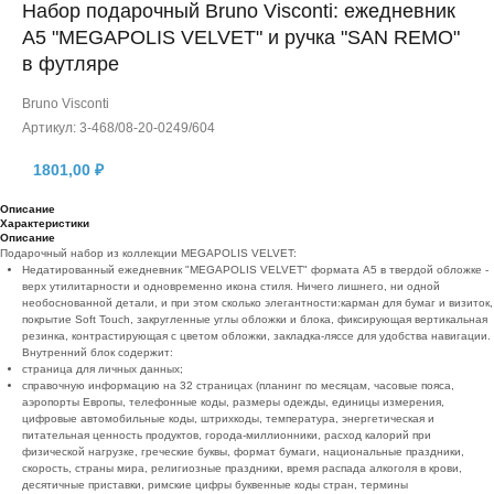
Набор подарочный Bruno Visconti: ежедневник
А5 "MEGAPOLIS VELVET" и ручка "SAN REMO"
в футляре
Bruno Visconti
Артикул:
3-468/08-20-0249/604
1801,00
₽
Описание
Характеристики
Описание
Подарочный набор из коллекции MEGAPOLIS VELVET:
Недатированный ежедневник "MEGAPOLIS VELVET" формата А5 в твердой обложке -
верх утилитарности и одновременно икона стиля. Ничего лишнего, ни одной
необоснованной детали, и при этом сколько элегантности:карман для бумаг и визиток,
покрытие Soft Touch, закругленные углы обложки и блока, фиксирующая вертикальная
резинка, контрастирующая с цветом обложки, закладка-ляссе для удобства навигации.
Внутренний блок содержит:
страница для личных данных;
справочную информацию на 32 страницах (планинг по месяцам, часовые пояса,
аэропорты Европы, телефонные коды, размеры одежды, единицы измерения,
цифровые автомобильные коды, штрихкоды, температура, энергетическая и
питательная ценность продуктов, города-миллионники, расход калорий при
физической нагрузке, греческие буквы, формат бумаги, национальные праздники,
скорость, страны мира, религиозные праздники, время распада алкоголя в крови,
десятичные приставки, римские цифры буквенные коды стран, термины