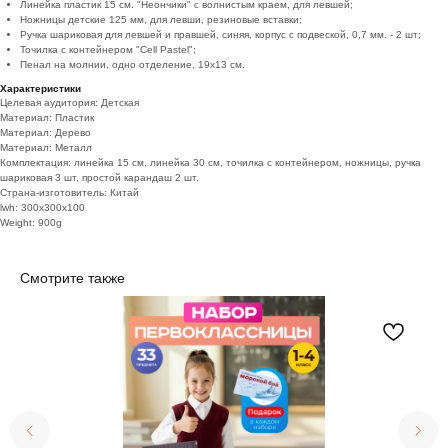
Линейка пластик 15 см. "Неончики" с волнистым краем, для левшей;
Ножницы детские 125 мм, для левши, резиновые вставки;
Ручка шариковая для левшей и правшей, синяя, корпус с подвеской, 0,7 мм. - 2 шт;
Точилка с контейнером "Cell Pastel";
Пенал на молнии, одно отделение, 19х13 см.
Характеристики
Целевая аудитория: Детская
Материал: Пластик
Материал: Дерево
Материал: Металл
Комплектация: линейка 15 см, линейка 30 см, точилка с контейнером, ножницы, ручка
шариковая 3 шт, простой карандаш 2 шт.
Страна-изготовитель: Китай
lwh: 300x300x100
Weight: 900g
Смотрите также
телефон
e-mail
+7 (495) 221-65-62
info@school-price.ru