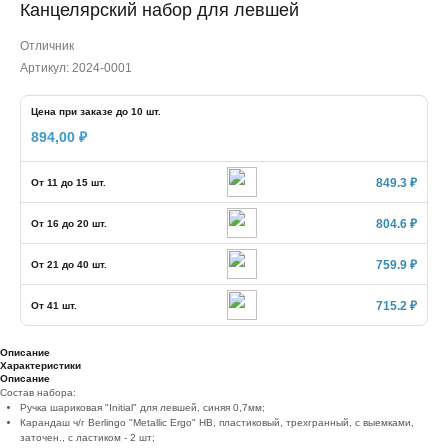
Канцелярский набор для левшей
Отличник
Артикул:
2024-0001
Цена при заказе до 10 шт.
894,00
₽
849.3 ₽
От 11 до 15 шт.
804.6 ₽
От 16 до 20 шт.
759.9 ₽
От 21 до 40 шт.
715.2 ₽
От 41 шт.
Описание
Характеристики
Описание
Состав набора:
Ручка шариковая "Initial" для левшей, синяя 0,7мм;
Карандаш ч/г Berlingo "Metallic Ergo" HB, пластиковый, трехгранный, с выемками,
заточен., с ластиком - 2 шт;