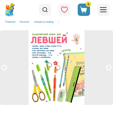
0
Главная
/
Каталог
/
categorycatalog
/
#