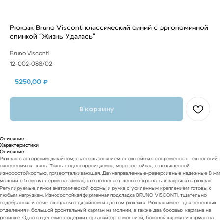
Рюкзак Bruno Visconti классический синий с эргономичной
спинкой "Жизнь Удалась"
Bruno Visconti
12-002-088/02
5250,00
₽
В корзину
Описание
Характеристики
Описание
Рюкзак с авторским дизайном, с использованием сложнейших современных технологий
нанесения на ткань. Ткань водонепроницаемая, морозостойкая, с повышенной
износостойкостью, грязеотталкивающая. Двунаправленные-реверсивные надежные 8 мм
молнии с 5 см пуллером на замках, что позволяет легко открывать и закрывать рюкзак.
Регулируемые лямки анатомической формы и ручка с усиленным креплением готовы к
любым нагрузкам. Износостойкая фирменная подкладка BRUNO VISCONTI, тщательно
подобранная и сочетающаяся с дизайном и цветом рюкзака. Рюкзак имеет два основных
отделения и большой фронтальный карман на молнии, а также два боковых кармана на
резинке. Одно отделение содержит органайзер с молнией, боковой карман и карман на