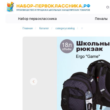
О нас
Опл
Набор первоклассника
Пеналы
Главная
/
Каталог
/
categorycatalog
/
#