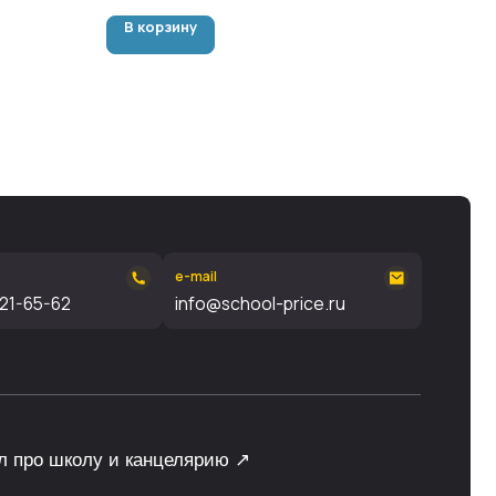
В корзину
e-mail
info@school-price.ru
и канцелярию ↗
ьности
ght © 1999 - 2026, ИП Данцин
лександрович, 771500775925
ы нами самостоятельно, без привлечения
 подборки материалов сайта, элементов