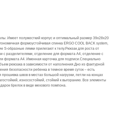
колы. Имеет полужесткий корпус и оптимальный размер 39x28x20
а эргономичная формоустойчивая спинка ERGO COOL BACK system,
 S-образные лямки прилегают к телу.Рюкзак для роста от
нии с разделителями, отделение для формата A4, отделение с
иги формата A4. Именная карточка для подписи.Специально
объем рюкзака в зависимости от наполнения.Дно из фактурной
ения безопасности ребенка в темное время суток – есть
 прошивка швов в местах большой нагрузки, петли на концах
агостойкий, износостойкий, стойкий к выгоранию. Все элементы
дарок брелок в виде мехового помпона.