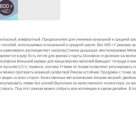
безопасный, комфортный. Предназначен для учеников начальной и средней ш
х пособий, используемых в начальной и средней школе. Вес 600 г.У рюкзак
 и равномерно распределяет нагрузку.Спинка дышащая, вентилируемая.Мягкие
врежется в руку. Есть петля для крючка у парты.Основное отделение на мол
 телефона.Внешний карман для канцелярских мелочей.Вмещает тетради и кн
бутылки 0,5 л, термоса, зонтика.Утяжки по бокам позволяют регулировать 
ии можно протереть влажной салфеткой.Рюкзак устойчив. Продуман с точки зр
 виден со всех сторон. Качественные металлические бегунки молний, двойная
регулировать лямки без усилий.Выполнен их качественного полиэстера, он вл
тирать. Под этот рюкзак можно собрать всю коллекцию в одном дизайне. В по