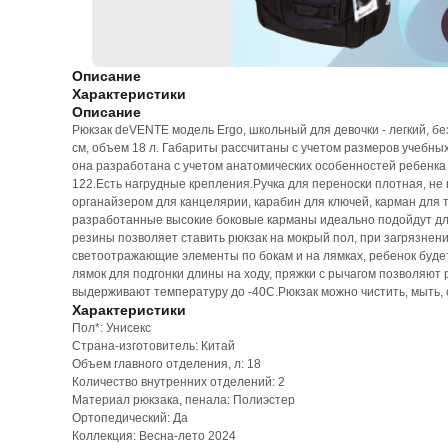
Описание
Характеристики
Описание
Рюкзак deVENTE модель Ergo, школьный для девочки - легкий, 
см, объем 18 л. Габариты рассчитаны с учетом размеров учебны
она разработана с учетом анатомических особенностей ребенка
122.Есть нагрудные крепления.Ручка для переноски плотная, не 
органайзером для канцелярии, карабин для ключей, карман для
разработанные высокие боковые карманы идеально подойдут для 
резины позволяет ставить рюкзак на мокрый пол, при загрязнен
светоотражающие элементы по бокам и на лямках, ребенок будет
лямок для подгонки длины на ходу, пряжки с рычагом позволяют 
выдерживают температуру до -40С.Рюкзак можно чистить, мыть, с
Характеристики
Пол*: Унисекс
Страна-изготовитель: Китай
Объем главного отделения, л: 18
Количество внутренних отделений: 2
Материал рюкзака, пенала: Полиэстер
Ортопедический: Да
Коллекция: Весна-лето 2024