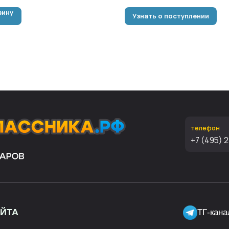
зину
Узнать о поступлении
телефон
+7 (495) 221-65-62
ТГ-канал про школу 
Возврат
Отзывы
Политика конфиденциал
Статьи
Контакты
© Copyri
Сергей А
е ИП Данцин Сергей Александрович, Веб-сайт, его дизайн и материалы были создан
ите нам на
info@school-price.ru
Любое использование либо копирование материалов или
обладателя и только со ссылкой на источник:
набор-первоклассника.рф