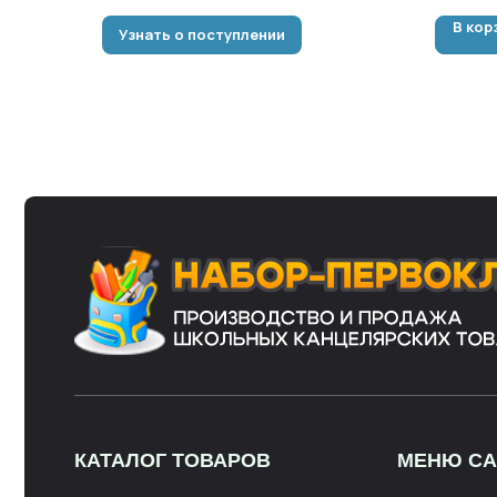
В кор
Узнать о поступлении
КАТАЛОГ ТОВАРОВ
МЕНЮ САЙТА
Наборы первоклассников
Скидки и акции
Канцелярские товары
Галерея
Пеналы
Новости
Рюкзаки
Оплата
Глобусы
Доставка
В оформлении сайта использованы фотографии и материалы принадлежащи
партнёров. Если вы хотите воспользоваться нашими материалами, напиш
дизайна и оформления запрещено и допускается лишь с разрешения право