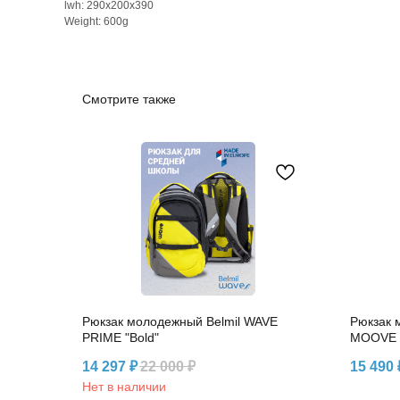
lwh: 290x200x390
Weight: 600g
Смотрите также
Рюкзак молодежный Belmil WAVE
Рюкзак 
PRIME "Bold"
MOOVE "
14 297
₽
22 000
₽
15 490
Нет в наличии