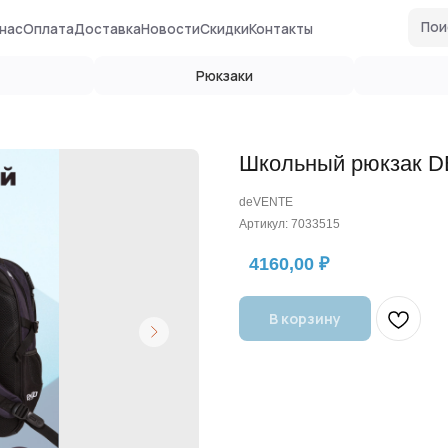
Поиск по сайту
ата
Доставка
Новости
Скидки
Контакты
Рюкзаки
Глобусы
Школьный рюкзак D
deVENTE
Артикул:
7033515
4160,00
₽
В корзину