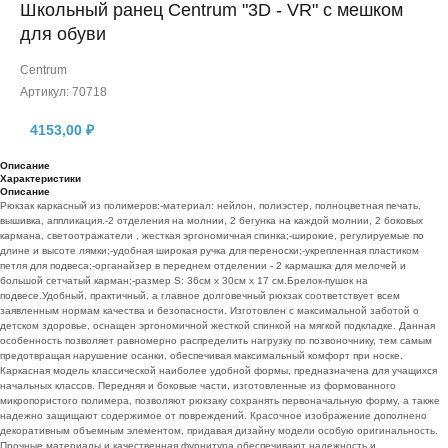
Школьный ранец Centrum "3D - VR" с мешком
для обуви
Centrum
Артикул:
70718
4153,00
₽
Описание
Характеристики
Описание
Рюкзак каркасный из полимеров:-материал: нейлон, полиэстер, полноцветная печать,
вышивка, аппликация.-2 отделения на молнии, 2 бегунка на каждой молнии, 2 боковых
кармана, светоотражатели , жесткая эргономичная спинка;-широкие, регулируемые по
длине и высоте лямки;-удобная широкая ручка для переноски;-укрепленная пластиком
петля для подвеса;-органайзер в переднем отделении - 2 кармашка для мелочей и
большой сетчатый карман;-размер S: 36см х 30см х 17 см.Брелок-пушок на
подвесе.Удобный, практичный, а главное долговечный рюкзак соответствует всем
заявленным нормам качества и безопасности. Изготовлен с максимальной заботой о
детском здоровье, оснащен эргономичной жесткой спинкой на мягкой подкладке. Данная
особенность позволяет равномерно распределить нагрузку по позвоночнику, тем самым
предотвращая нарушение осанки, обеспечивая максимальный комфорт при носке.
Каркасная модель классической наиболее удобной формы, предназначена для учащихся
начальных классов. Передняя и боковые части, изготовленные из формованного
микропористого полимера, позволяют рюкзаку сохранять первоначальную форму, а также
надежно защищают содержимое от повреждений. Красочное изображение дополнено
декоративным объемным элементом, придавая дизайну модели особую оригинальность.
Прочные материалы и качественная фурнитура обеспечивают надежность и