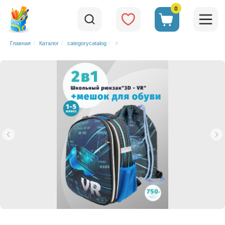
0
Главная
/
Каталог
/
categorycatalog
/
#