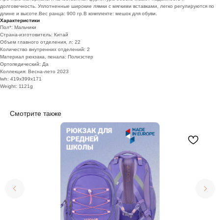
долговечность. Уплотненные широкие лямки с мягкими вставками, легко регулируются по
длине и высоте.Вес ранца: 900 гр.В комплекте: мешок для обуви.
Характеристики
Пол*: Мальчики
Страна-изготовитель: Китай
Объем главного отделения, л: 22
Количество внутренних отделений: 2
Материал рюкзака, пенала: Полиэстер
Ортопедический: Да
Коллекция: Весна-лето 2023
lwh: 419x399x171
Weight: 1121g
Смотрите также
телефон
e-mail
+7 (495) 221-65-62
info@school-price.ru