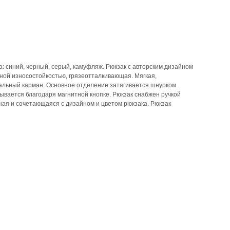
а: синий, черный, серый, камуфляж. Рюкзак с авторским дизайном
ной износостойкостью, грязеотталкивающая. Мягкая,
альный карман. Основное отделение затягивается шнурком.
ывается благодаря магнитной кнопке. Рюкзак снабжен ручкой
я и сочетающаяся с дизайном и цветом рюкзака. Рюкзак