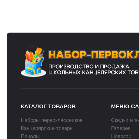
КАТАЛОГ ТОВАРОВ
МЕНЮ САЙТА
Наборы первоклассников
Скидки и акции
Канцелярские товары
Галерея
Пеналы
Новости
Рюкзаки
Оплата
Глобусы
Доставка
В оформлении сайта использованы фотографии и материалы принадлежащи
партнёров. Если вы хотите воспользоваться нашими материалами, напиш
дизайна и оформления запрещено и допускается лишь с разрешения право