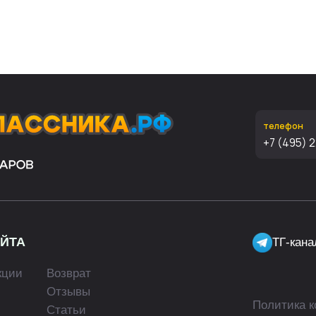
телефон
+7 (495) 221-65-62
ТГ-канал про школу 
Возврат
Отзывы
Политика конфиденциал
Статьи
Контакты
© Copyri
Сергей А
е ИП Данцин Сергей Александрович, Веб-сайт, его дизайн и материалы были создан
ите нам на
info@school-price.ru
Любое использование либо копирование материалов или
обладателя и только со ссылкой на источник:
набор-первоклассника.рф