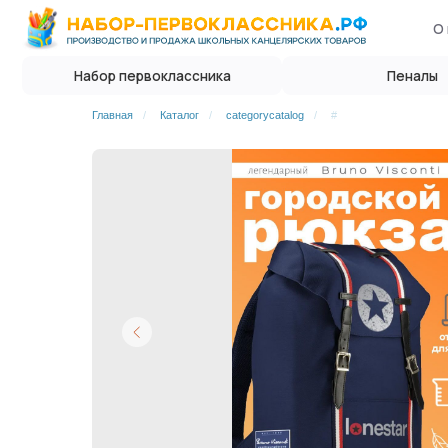
О нас
Опл
Набор первоклассника
Пеналы
Главная
/
Каталог
/
categorycatalog
/
#