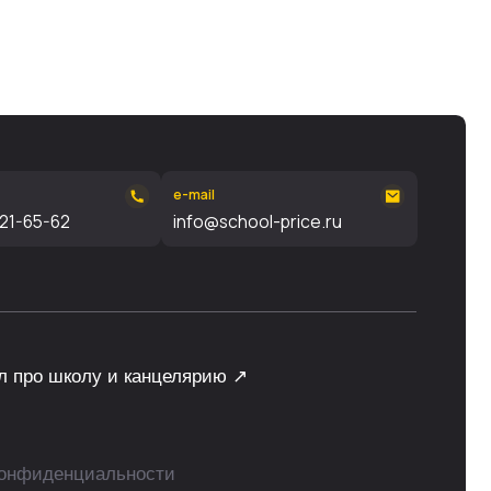
e-mail
info@school-price.ru
и канцелярию ↗
ьности
ght © 1999 - 2026, ИП Данцин
лександрович, 771500775925
ы нами самостоятельно, без привлечения
 подборки материалов сайта, элементов