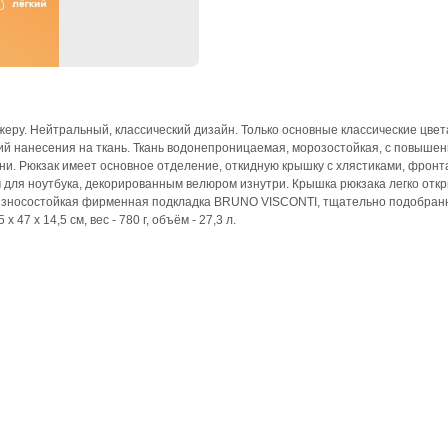
джеру. Нейтральный, классический дизайн. Только основные классические цвет
 нанесения на ткань. Ткань водонепроницаемая, морозостойкая, с повышен
и. Рюкзак имеет основное отделение, откидную крышку с хлястиками, фронт
для ноутбука, декорированным велюром изнутри. Крышка рюкзака легко откр
Износостойкая фирменная подкладка BRUNO VISCONTI, тщательно подобранна
7 х 14,5 см, вес - 780 г, объём - 27,3 л.