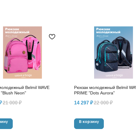
молодежный Belmil WAVE
Рюкзак молодежный Belmil WA
"Blush Neon"
PRIME "Dots Aurora"
₽
21 000
₽
14 297
₽
22 000
₽
зину
В корзину