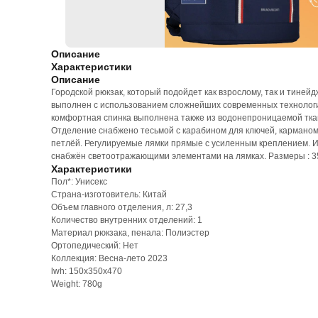
Описание
Характеристики
Описание
Городской рюкзак, который подойдет как взрослому, так и тиней
выполнен с использованием сложнейших современных технологий
комфортная спинка выполнена также из водонепроницаемой ткан
Отделение снабжено тесьмой с карабином для ключей, карманом 
петлёй. Регулируемые лямки прямые с усиленным креплением. 
снабжён светоотражающими элементами на лямках. Размеры : 35 х 4
Характеристики
Пол*: Унисекс
Страна-изготовитель: Китай
Объем главного отделения, л: 27,3
Количество внутренних отделений: 1
Материал рюкзака, пенала: Полиэстер
Ортопедический: Нет
Коллекция: Весна-лето 2023
lwh: 150x350x470
Weight: 780g