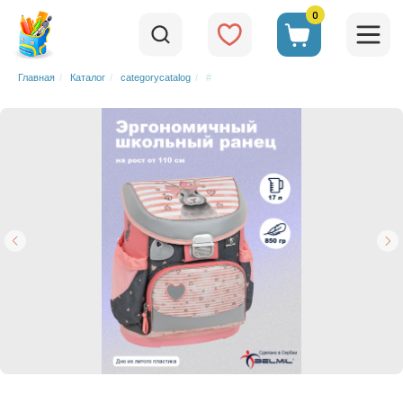
0
Главная
/
Каталог
/
categorycatalog
/
#