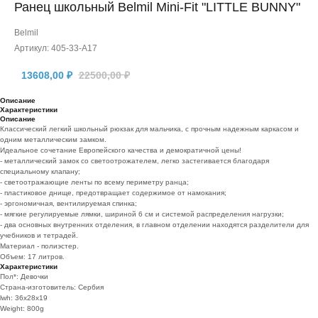
Ранец школьный Belmil Mini-Fit "LITTLE BUNNY"
Belmil
Артикул:
405-33-A17
13608,00
₽
22500,00
₽
Описание
Характеристики
Описание
Классический легкий школьный рюкзак для мальчика, с прочным надежным каркасом и
одним металлическим замком.
Идеальное сочетание Европейского качества и демократичной цены!
- металлический замок со светоотрожателем, легко застегивается благодаря
специальному клапану;
- светоотражающие ленты по всему периметру ранца;
- пластиковое днище, предотвращает содержимое от намокания;
- эргономичная, вентилируемая спинка;
- мягкие регулируемые лямки, шириной 6 см и системой распределения нагрузки;
- два основных внутренних отделения, в главном отделении находятся разделители для
учебников и тетрадей.
Материал - полиэстер.
Объем: 17 литров.
Характеристики
Пол*: Девочки
Страна-изготовитель: Сербия
lwh: 36x28x19
Weight: 800g