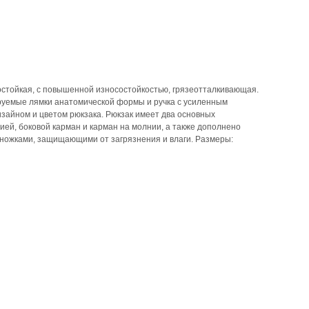
остойкая, с повышенной износостойкостью, грязеотталкивающая.
ируемые лямки анатомической формы и ручка с усиленным
айном и цветом рюкзака. Рюкзак имеет два основных
ей, боковой карман и карман на молнии, а также дополнено
ножками, защищающими от загрязнения и влаги. Размеры: