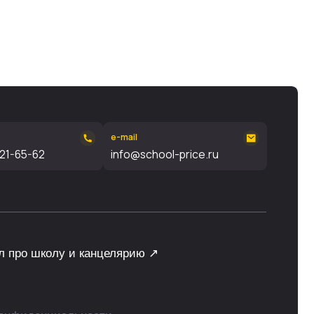
e-mail
info@school-price.ru
и канцелярию ↗
ьности
ght © 1999 - 2026, ИП Данцин
лександрович, 771500775925
ы нами самостоятельно, без привлечения
 подборки материалов сайта, элементов