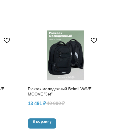
VE
Рюкзак молодежный Belmil WAVE
MOOVE "Jet"
13 491
₽
40 000
₽
В корзину