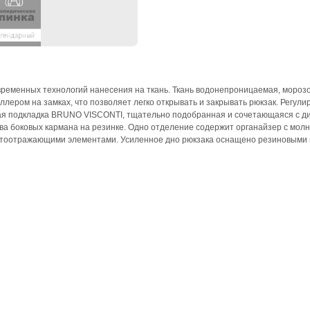
временных технологий нанесения на ткань. Ткань водонепроницаемая, мороз
лером на замках, что позволяет легко открывать и закрывать рюкзак. Регул
ая подкладка BRUNO VISCONTI, тщательно подобранная и сочетающаяся с диз
а боковых кармана на резинке. Одно отделение содержит органайзер с молни
ветоотражающими элементами. Усиленное дно рюкзака оснащено резиновыми 