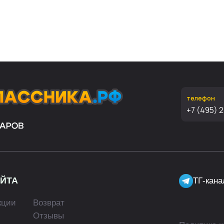
телефон
+7 (495) 221-65-62
ТГ-канал про школу 
Возврат
Отзывы
Политика конфиденциал
Статьи
Контакты
© Copyri
Сергей А
е ИП Данцин Сергей Александрович, Веб-сайт, его дизайн и материалы были создан
ите нам на
info@school-price.ru
Любое использование либо копирование материалов или
обладателя и только со ссылкой на источник:
набор-первоклассника.рф