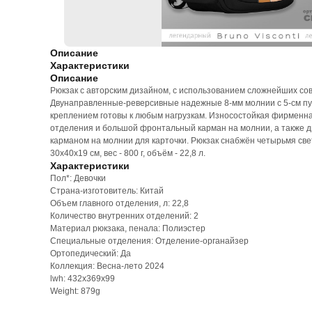
Описание
Характеристики
Описание
Рюкзак с авторским дизайном, с использованием сложнейших со
Двунаправленные-реверсивные надежные 8-мм молнии с 5-см пул
креплением готовы к любым нагрузкам. Износостойкая фирменн
отделения и большой фронтальный карман на молнии, а также дв
карманом на молнии для карточки. Рюкзак снабжён четырьмя с
30х40х19 см, вес - 800 г, объём - 22,8 л.
Характеристики
Пол*: Девочки
Страна-изготовитель: Китай
Объем главного отделения, л: 22,8
Количество внутренних отделений: 2
Материал рюкзака, пенала: Полиэстер
Специальные отделения: Отделение-органайзер
Ортопедический: Да
Коллекция: Весна-лето 2024
lwh: 432x369x99
Weight: 879g