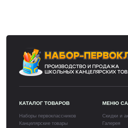
КАТАЛОГ ТОВАРОВ
МЕНЮ САЙТА
Наборы первоклассников
Скидки и акции
Канцелярские товары
Галерея
Пеналы
Новости
Рюкзаки
Оплата
Глобусы
Доставка
В оформлении сайта использованы фотографии и материалы принадлежащи
партнёров. Если вы хотите воспользоваться нашими материалами, напиш
дизайна и оформления запрещено и допускается лишь с разрешения право