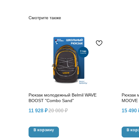
Смотрите также
Рюкзак молодежный Belmil WAVE
Рюкзак 
BOOST "Combo Sand"
MOOVE "
11 928
₽
20 000
₽
15 490
В корзину
В кор