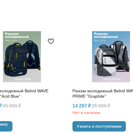
молодежный Belmil WAVE
Рюкзак молодежный Belmil WA
Acid Blue"
PRIME "Graphite"
₽
25 000
₽
14 297
₽
25 000
₽
Нет в наличии
зину
Узнать о поступлении