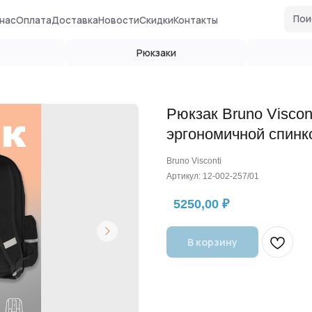
Поиск по сайту
ата
Доставка
Новости
Скидки
Контакты
Рюкзаки
Глобусы
Рюкзак Bruno Viscon
эргономичной спин
Bruno Visconti
Артикул:
12-002-257/01
5250,00
₽
В корзину