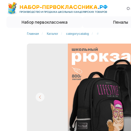
О нас
Опл
Набор первоклассника
Пеналы
Главная
/
Каталог
/
categorycatalog
/
#