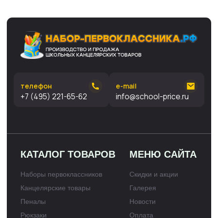
© Copyright © 1999 - 2026, ИП
Статьи
Данцин Сергей Александрович,
Контакты
771500775925
ТГ-канал про школу и канцелярию ↗
В оформлении сайта использованы фотографии и
материалы принадлежащие ИП Данцин Сергей
Александрович, Веб-сайт, его дизайн и материалы были
созданы нами самостоятельно, без привлечения
партнёров. Если вы хотите воспользоваться нашими
материалами, напишите нам на
info@school-price.ru
Любое
использование либо копирование материалов или
подборки материалов сайта, элементов дизайна и
оформления запрещено и допускается лишь с разрешения
правообладателя и только со ссылкой на источник:
набор-
первоклассника.рф
Политика конфиденциальности