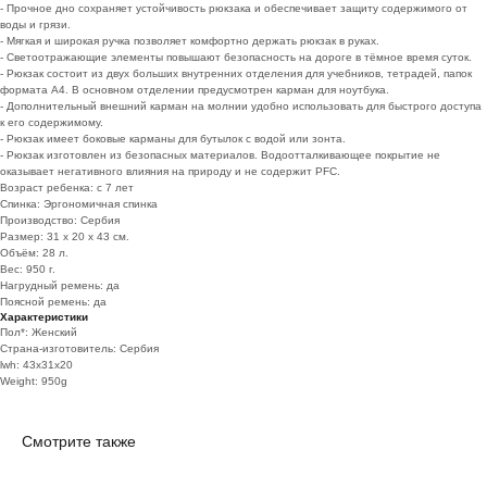
- Прочное дно сохраняет устойчивость рюкзака и обеспечивает защиту содержимого от
воды и грязи.
- Мягкая и широкая ручка позволяет комфортно держать рюкзак в руках.
- Светоотражающие элементы повышают безопасность на дороге в тёмное время суток.
- Рюкзак состоит из двух больших внутренних отделения для учебников, тетрадей, папок
формата А4. В основном отделении предусмотрен карман для ноутбука.
- Дополнительный внешний карман на молнии удобно использовать для быстрого доступа
к его содержимому.
- Рюкзак имеет боковые карманы для бутылок с водой или зонта.
- Рюкзак изготовлен из безопасных материалов. Водоотталкивающее покрытие не
оказывает негативного влияния на природу и не содержит PFC.
Возраст ребенка: с 7 лет
Спинка: Эргономичная спинка
телефон
e-mail
Производство: Сербия
+7 (495) 221-65-62
info@school-price.ru
Размер: 31 х 20 х 43 см.
Объём: 28 л.
Вес: 950 г.
Нагрудный ремень: да
Поясной ремень: да
КАТАЛОГ ТОВАРОВ
МЕНЮ САЙТА
Характеристики
Пол*: Женский
Наборы первоклассников
Скидки и акции
Страна-изготовитель: Сербия
lwh: 43x31x20
Канцелярские товары
Галерея
Weight: 950g
Пеналы
Новости
Рюкзаки
Оплата
Глобусы
Доставка
Смотрите также
Возврат
Отзывы