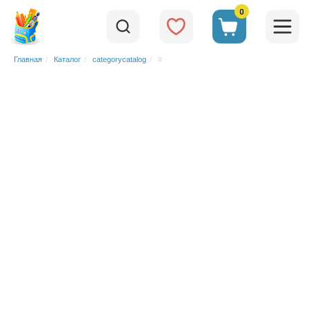
0
Главная
/
Каталог
/
categorycatalog
/
#