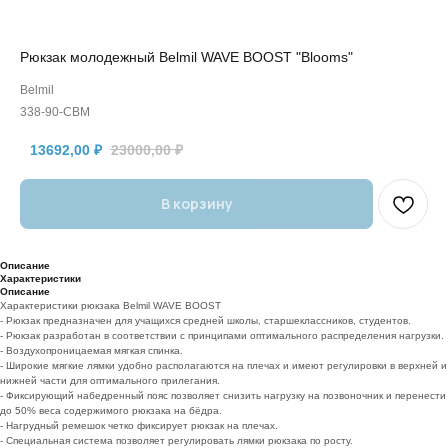
Рюкзак молодежный Belmil WAVE BOOST "Blooms"
Belmil
338-90-CBM
13692,00
₽
23000,00
₽
В корзину
Описание
Характеристики
Описание
Характеристики рюкзака Belmil WAVE BOOST
- Рюкзак предназначен для учащихся средней школы, старшеклассников, студентов.
- Рюкзак разработан в соответствии с принципами оптимального распределения нагрузки.
- Воздухопроницаемая мягкая спинка.
- Широкие мягкие лямки удобно располагаются на плечах и имеют регулировки в верхней и
нижней части для оптимального прилегания.
- Фиксирующий набедренный пояс позволяет снизить нагрузку на позвоночник и перенести
до 50% веса содержимого рюкзака на бёдра.
- Нагрудный ремешок четко фиксирует рюкзак на плечах.
- Специальная система позволяет регулировать лямки рюкзака по росту.