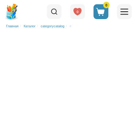
0
0
Главная
/
Каталог
/
categorycatalog
/
#