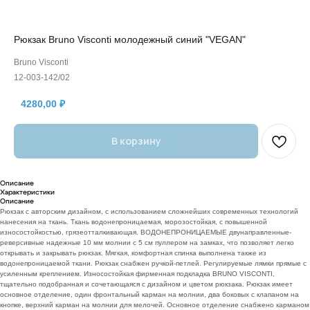
Рюкзак Bruno Visconti молодежный синий "VEGAN"
Bruno Visconti
12-003-142/02
4280,00
₽
В корзину
Описание
Характеристики
Описание
Рюкзак с авторским дизайном, с использованием сложнейших современных технологий
нанесения на ткань. Ткань водонепроницаемая, морозостойкая, с повышенной
износостойкостью, грязеотталкивающая. ВОДОНЕПРОНИЦАЕМЫЕ двунаправленные-
реверсивные надежные 10 мм молнии с 5 см пуллером на замках, что позволяет легко
открывать и закрывать рюкзак. Мягкая, комфортная спинка выполнена также из
водонепроницаемой ткани. Рюкзак снабжен ручкой-петлей. Регулируемые лямки прямые с
усиленным креплением. Износостойкая фирменная подкладка BRUNO VISCONTI,
тщательно подобранная и сочетающаяся с дизайном и цветом рюкзака. Рюкзак имеет
основное отделение, один фронтальный карман на молнии, два боковых с клапаном на
кнопке, верхний карман на молнии для мелочей. Основное отделение снабжено карманом