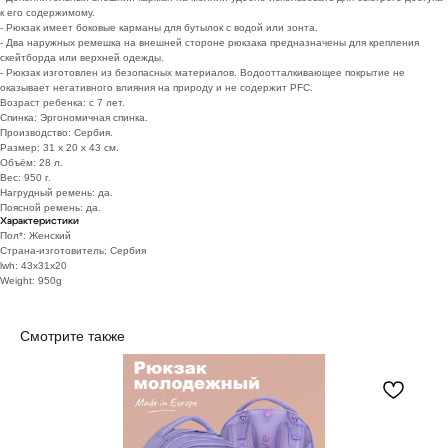
к его содержимому.
- Рюкзак имеет боковые карманы для бутылок с водой или зонта.
- Два наружных ремешка на внешней стороне рюкзака предназначены для крепления
скейтборда или верхней одежды.
- Рюкзак изготовлен из безопасных материалов. Водоотталкивающее покрытие не
оказывает негативного влияния на природу и не содержит PFC.
Возраст ребенка: с 7 лет.
Спинка: Эргономичная спинка.
Производство: Сербия.
Размер: 31 х 20 х 43 см.
Объём: 28 л.
Вес: 950 г.
Нагрудный ремень: да.
Поясной ремень: да.
Характеристики
Пол*: Женский
Страна-изготовитель: Сербия
lwh: 43x31x20
Weight: 950g
Смотрите также