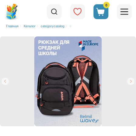
0
Главная
/
Каталог
/
categorycatalog
/
#