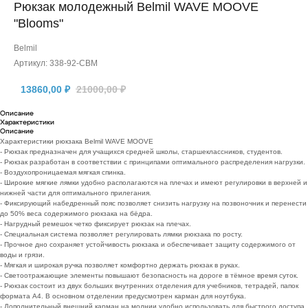
Рюкзак молодежный Belmil WAVE MOOVE
"Blooms"
Belmil
Артикул:
338-92-CBM
13860,00
₽
21000,00
₽
Описание
Характеристики
Описание
Характеристики рюкзака Belmil WAVE MOOVE
- Рюкзак предназначен для учащихся средней школы, старшеклассников, студентов.
- Рюкзак разработан в соответствии с принципами оптимального распределения нагрузки.
- Воздухопроницаемая мягкая спинка.
- Широкие мягкие лямки удобно располагаются на плечах и имеют регулировки в верхней и
нижней части для оптимального прилегания.
- Фиксирующий набедренный пояс позволяет снизить нагрузку на позвоночник и перенести
до 50% веса содержимого рюкзака на бёдра.
- Нагрудный ремешок четко фиксирует рюкзак на плечах.
- Специальная система позволяет регулировать лямки рюкзака по росту.
- Прочное дно сохраняет устойчивость рюкзака и обеспечивает защиту содержимого от
воды и грязи.
- Мягкая и широкая ручка позволяет комфортно держать рюкзак в руках.
- Светоотражающие элементы повышают безопасность на дороге в тёмное время суток.
- Рюкзак состоит из двух больших внутренних отделения для учебников, тетрадей, папок
формата А4. В основном отделении предусмотрен карман для ноутбука.
- Дополнительный внешний карман на молнии удобно использовать для быстрого доступа