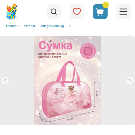
0
Главная
/
Каталог
/
categorycatalog
/
#