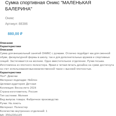
Сумка спортивная Оникс "МАЛЕНЬКАЯ
БАЛЕРИНА"
Оникс
Артикул:
88386
880,00
₽
Описание
Характеристики
Описание
Сумка для внешкольный занятий ОНИКС с ручками. Отлично подойдет как для сменной
обуви, физкультурной формы в школу, так и для дополнительных кружков и спортивных
секций. Застегивается на молнию. Одно вместительное отделение. Ручки-тесьма.
Изготовлена из плотного полиэстера. Яркая и четкая печать дизайна на сумке достигнута
за счет использования высококачественной ткани с высокой плотностью.
Характеристики
Пол*: Девочки
Материал подкладки: Нейлон
Целевая аудитория: Детская
Коллекция: Весна-лето 2024
Страна-изготовитель: Россия
Тип застежки: Молния
Вид выпуска товара: Фабричное производство
Ручки: На локоть
Материал: Полиэстер
Количество внутренних отделений: 1
lwh: 350x230x145