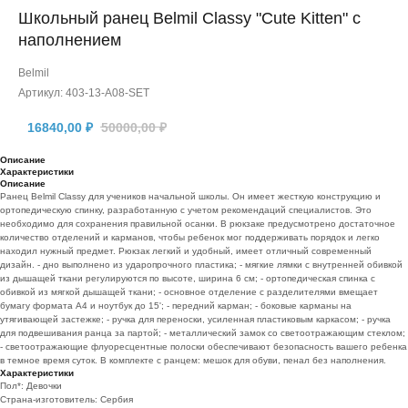
Школьный ранец Belmil Classy "Cute Kitten" с
наполнением
Belmil
Артикул:
403-13-A08-SET
16840,00
₽
50000,00
₽
Описание
Характеристики
Описание
Ранец Belmil Classy для учеников начальной школы. Он имеет жесткую конструкцию и
ортопедическую спинку, разработанную с учетом рекомендаций специалистов. Это
необходимо для сохранения правильной осанки. В рюкзаке предусмотрено достаточное
количество отделений и карманов, чтобы ребенок мог поддерживать порядок и легко
находил нужный предмет. Рюкзак легкий и удобный, имеет отличный современный
дизайн. - дно выполнено из ударопрочного пластика; - мягкие лямки с внутренней обивкой
из дышащей ткани регулируются по высоте, ширина 6 см; - ортопедическая спинка с
обивкой из мягкой дышащей ткани; - основное отделение с разделителями вмещает
бумагу формата А4 и ноутбук до 15'; - передний карман; - боковые карманы на
утягивающей застежке; - ручка для переноски, усиленная пластиковым каркасом; - ручка
для подвешивания ранца за партой; - металлический замок со светоотражающим стеклом;
- светоотражающие флуоресцентные полоски обеспечивают безопасность вашего ребенка
в темное время суток. В комплекте с ранцем: мешок для обуви, пенал без наполнения.
Характеристики
Пол*: Девочки
Страна-изготовитель: Сербия