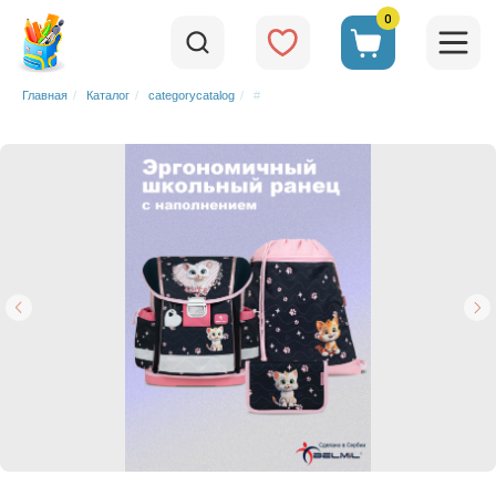
0
Главная
/
Каталог
/
categorycatalog
/
#