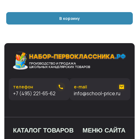
Рюкзаки
Оплата
Глобусы
Доставка
Возврат
В корзину
Отзывы
© Copyright © 1999 - 2026, ИП
Статьи
Данцин Сергей Александрович,
Контакты
771500775925
ТГ-канал про школу и канцелярию ↗
В оформлении сайта использованы фотографии и
материалы принадлежащие ИП Данцин Сергей
Александрович, Веб-сайт, его дизайн и материалы были
созданы нами самостоятельно, без привлечения
партнёров. Если вы хотите воспользоваться нашими
материалами, напишите нам на
info@school-price.ru
Любое
использование либо копирование материалов или
подборки материалов сайта, элементов дизайна и
оформления запрещено и допускается лишь с разрешения
правообладателя и только со ссылкой на источник:
набор-
первоклассника.рф
Политика конфиденциальности