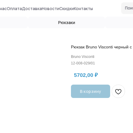
Поиск по сайту
ата
Доставка
Новости
Скидки
Контакты
Рюкзаки
Глобусы
Рюкзак Bruno Visconti черный
Bruno Visconti
12-008-029/01
5702,00
₽
В корзину