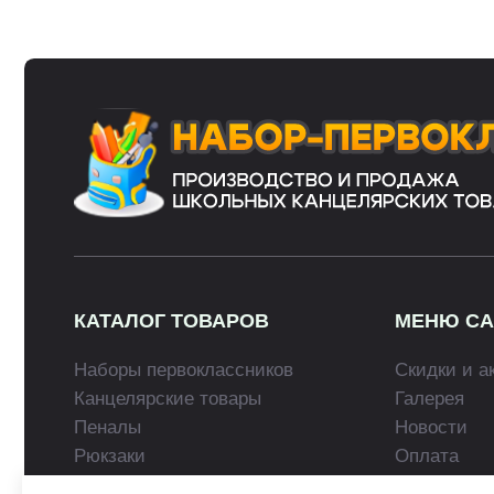
КАТАЛОГ ТОВАРОВ
МЕНЮ САЙТА
Наборы первоклассников
Скидки и акции
Канцелярские товары
Галерея
Пеналы
Новости
Рюкзаки
Оплата
Глобусы
Доставка
В оформлении сайта использованы фотографии и материалы принадлежащи
партнёров. Если вы хотите воспользоваться нашими материалами, напиш
дизайна и оформления запрещено и допускается лишь с разрешения право