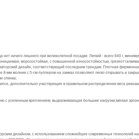
 нет ничего лишнего при великолепной посадке. Легкий - всего 640 г, миним
проницаемая, морозостойкая, с повышенной износостойкостью, грязеотталки
 авторский дизайн, соответствующий последним трендам. Плотная фирменна
 8-мм молнии с 5-см пуллером на замках позволяют легко открывать и закры
и спинка;
ипсе, дополнительно участвующие в правильном распределении веса рюкзак
анию с усиленным креплением, выдерживающая большие нагрузки;мягкая эргон
 с авторским дизайном, с использованием сложнейших современных технологий н