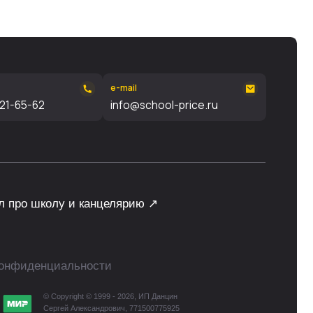
и канцелярию ↗
ьности
ght © 1999 - 2026, ИП Данцин
лександрович, 771500775925
ы нами самостоятельно, без привлечения
 подборки материалов сайта, элементов