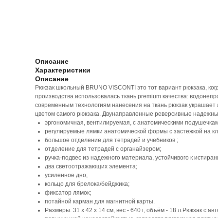
Описание
Характеристики
Описание
Рюкзак школьный BRUNO VISCONTI это тот вариант рюкзака, когда
производства использовалась ткань premium качества: водоне
современным технологиям нанесения на ткань рюкзак украшает
цветом самого рюкзака. Двунаправленные реверсивные надежные
эргономичная, вентилируемая, с анатомическими подушечкам
регулируемые лямки анатомической формы с застежкой на кл
большое отделение для тетрадей и учебников ;
отделение для тетрадей с органайзером;
ручка-подвес из надежного материала, устойчивого к истир
два светоотражающих элемента;
усиленное дно;
кольцо для брелока/бейджика;
фиксатор лямок;
потайной карман для магнитной карты.
Размеры: 31 х 42 х 14 см, вес - 640 г, объём - 18 л.Рюкзак