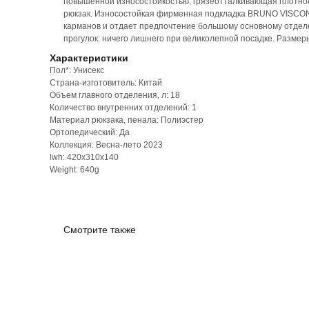
повышенной износостойкостью, грязеотталкивающая плотнос
рюкзак. Износостойкая фирменная подкладка BRUNO VISCONT
карманов и отдает предпочтение большому основному отделен
прогулок: ничего лишнего при великолепной посадке. Размеры: 3
Характеристики
Пол*: Унисекс
Страна-изготовитель: Китай
Объем главного отделения, л: 18
Количество внутренних отделений: 1
Материал рюкзака, пенала: Полиэстер
Ортопедический: Да
Коллекция: Весна-лето 2023
lwh: 420x310x140
Weight: 640g
Смотрите также