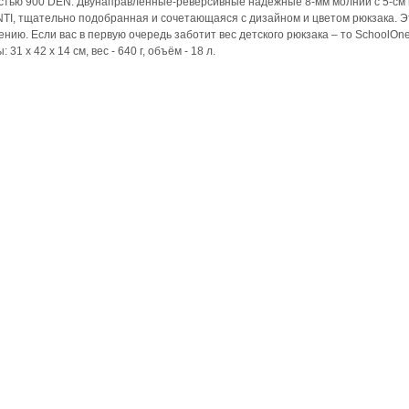
тью 900 DEN. Двунаправленные-реверсивные надежные 8-мм молнии с 5-см пу
I, тщательно подобранная и сочетающаяся с дизайном и цветом рюкзака. Э
ию. Если вас в первую очередь заботит вес детского рюкзака – то SchoolOn
1 х 42 х 14 см, вес - 640 г, объём - 18 л.
телефон
+7 (495) 221-65-62