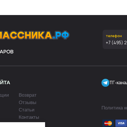
ТГ-канал про школу 
Возврат
Отзывы
Политика конфиденциал
Статьи
Контакты
© Copyri
Сергей А
е ИП Данцин Сергей Александрович, Веб-сайт, его дизайн и материалы были создан
ите нам на
info@school-price.ru
Любое использование либо копирование материалов или
обладателя и только со ссылкой на источник:
набор-первоклассника.рф