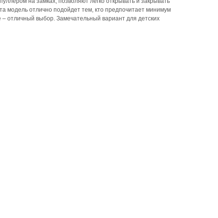
ллером на замках, позволяют легко открывать и закрывать
та модель отлично подойдет тем, кто предпочитает минимум
e – отличный выбор. Замечательный вариант для детских
e-mail
info@school-price.ru