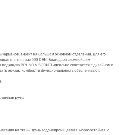
ум карманов, акцент на большом основном отделении. Для его
вающая плотностью 900 DEN. Благодаря сложнейшим
я подкладка BRUNO VISCONTI идеально сочетается с дизайном и
вать рюкзак. Комфорт и функциональность обеспечивают:
а;
омичная ручка;
анесения на ткань. Ткань водонепроницаемая, морозостойкая, с